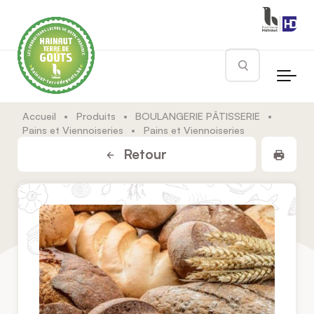
Skip to main content
Rechercher
Accueil
•
Produits
•
BOULANGERIE PÂTISSERIE
•
Pains et Viennoiseries
•
Pains et Viennoiseries
Impr
Retour