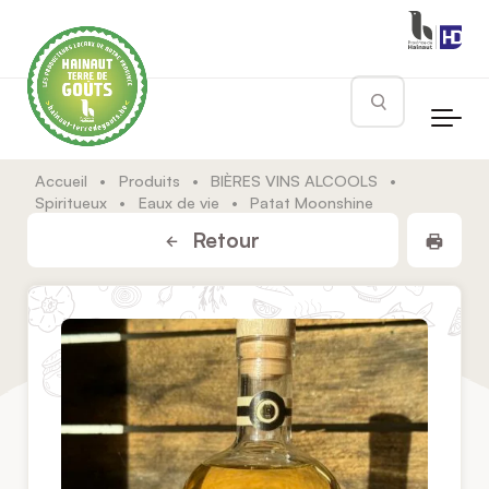
Skip to main content
Rechercher
Accueil
•
Produits
•
BIÈRES VINS ALCOOLS
•
Spiritueux
•
Eaux de vie
•
Patat Moonshine
Impr
Retour