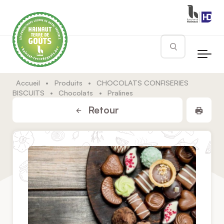
Skip to main content
Rechercher
Accueil
•
Produits
•
CHOCOLATS CONFISERIES
BISCUITS
•
Chocolats
•
Pralines
Impr
Retour