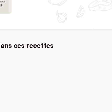
erie
DE
dans ces recettes