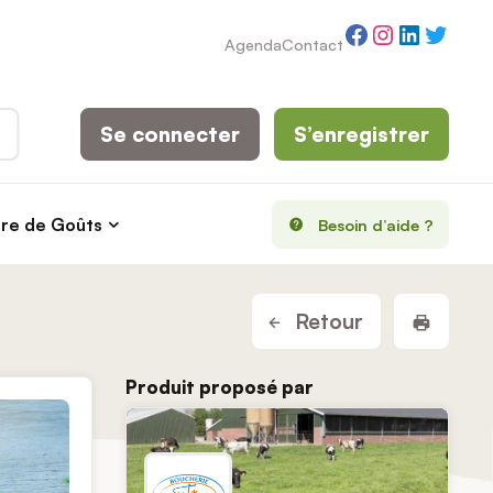
Facebook
Instagram
LinkedI
Twitt
Agenda
Contact
Se connecter
S’enregistrer
rre de Goûts
Besoin d’aide ?
Imprim
Retour
Produit proposé par