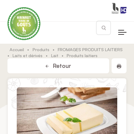
Skip to main content
Rechercher
Accueil
•
Produits
•
FROMAGES PRODUITS LAITIERS
•
Laits et dérivés
•
Lait
•
Produits laitiers
Impr
Retour