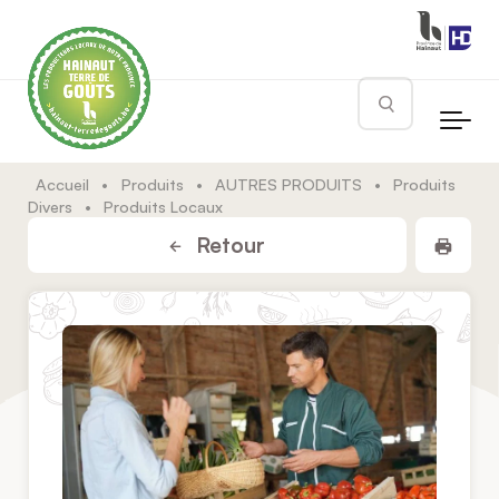
Skip to main content
Rechercher
Accueil
•
Produits
•
AUTRES PRODUITS
•
Produits
Divers
•
Produits Locaux
Impr
Retour