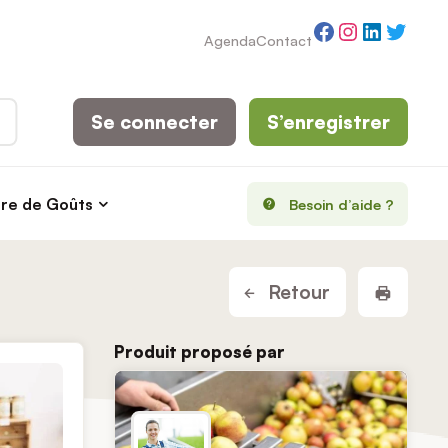
Facebook
Instagram
LinkedI
Twitt
Agenda
Contact
Se connecter
S’enregistrer
rre de Goûts
Besoin d’aide ?
Imprim
Retour
Produit proposé par