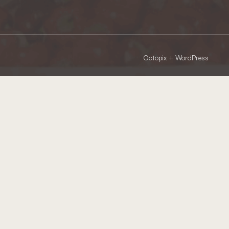
Octopix
+ WordPress