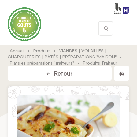
Skip to main content
Rechercher
Accueil
•
Produits
•
VIANDES | VOLAILLES |
CHARCUTERIES | PÂTÉS | PRÉPARATIONS "MAISON"
•
Plats et préparations "traiteurs"
•
Produits Traiteur
Impr
Retour