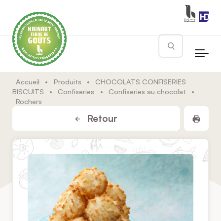
Skip to main content
Rechercher
Accueil
•
Produits
•
CHOCOLATS CONFISERIES
BISCUITS
•
Confiseries
•
Confiseries au chocolat
•
Rochers
Impr
Retour