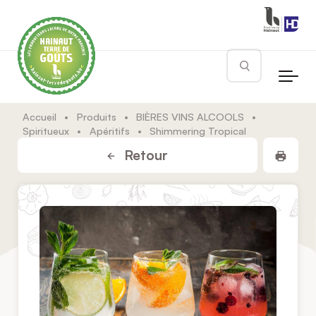
Skip to main content
Rechercher
Accueil
•
Produits
•
BIÈRES VINS ALCOOLS
•
Spiritueux
•
Apéritifs
•
Shimmering Tropical
Impr
Retour