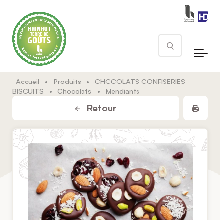
Skip to main content
Rechercher
Accueil
•
Produits
•
CHOCOLATS CONFISERIES
BISCUITS
•
Chocolats
•
Mendiants
Impr
Retour