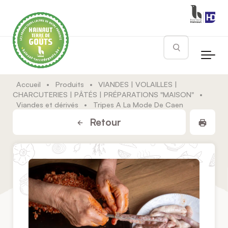
Skip to main content
Rechercher
Accueil
•
Produits
•
VIANDES | VOLAILLES |
CHARCUTERIES | PÂTÉS | PRÉPARATIONS "MAISON"
•
Viandes et dérivés
•
Tripes A La Mode De Caen
Impr
Retour