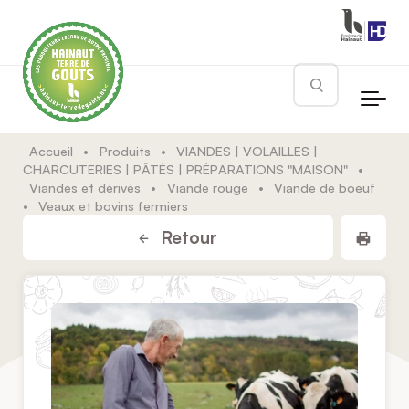
Skip to main content
Rechercher
Accueil
•
Produits
•
VIANDES | VOLAILLES |
CHARCUTERIES | PÂTÉS | PRÉPARATIONS "MAISON"
•
Viandes et dérivés
•
Viande rouge
•
Viande de boeuf
•
Veaux et bovins fermiers
Impr
Retour