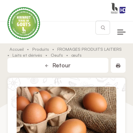
Skip to main content
Rechercher
Accueil
•
Produits
•
FROMAGES PRODUITS LAITIERS
•
Laits et dérivés
•
Oeufs
•
œufs
Impr
Retour