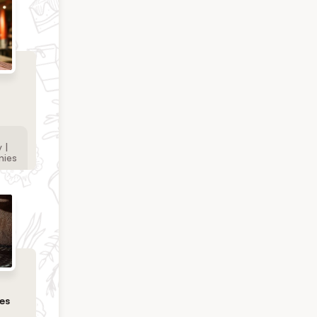
 |
nies
es