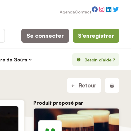
Facebook
Instagram
LinkedI
Twitt
Agenda
Contact
Se connecter
S’enregistrer
rre de Goûts
Besoin d’aide ?
Imprim
Retour
Produit proposé par