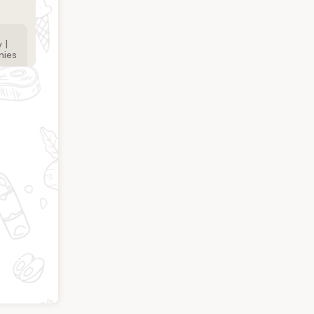
 |
nies