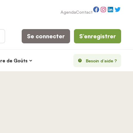
Facebook
Instagram
LinkedI
Twitt
Agenda
Contact
Se connecter
S’enregistrer
rre de Goûts
Besoin d’aide ?