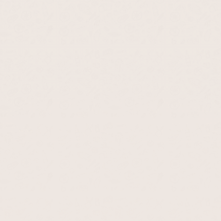
0
Recettes