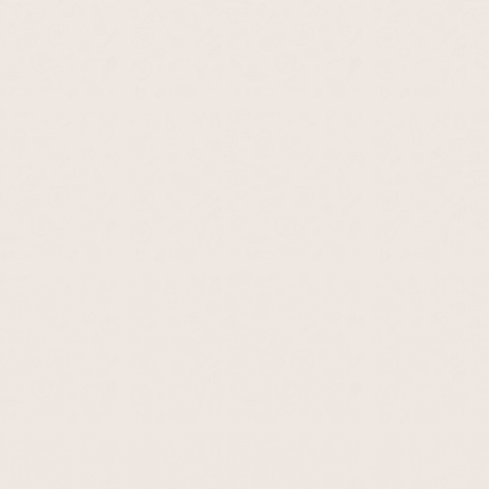
0
Recettes