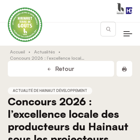
Skip to main content
Rechercher
Accueil
•
Actualités
•
Concours 2026 : l’excellence locale des producteurs du Hainaut sous les projecteurs
Impr
Retour
ACTUALITÉ DE HAINAUT DÉVELOPPEMENT
Concours 2026 :
l’excellence locale des
producteurs du Hainaut
sous les projecteurs