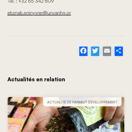
Tél. : +32 65 342 609
ebznab.pninyvrer@unvanhg.or
Facebook
Twitter
Email
Sh
Actualités en relation
ACTUALITÉ DE HAINAUT DÉVELOPPEMENT