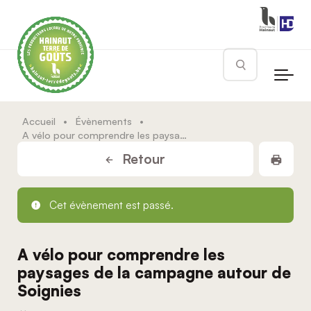
Skip to main content
Rechercher
Accueil
•
Évènements
•
A vélo pour comprendre les paysages de la campagne autour de Soignies
Impr
Retour
Cet évènement est passé.
A vélo pour comprendre les
paysages de la campagne autour de
Soignies