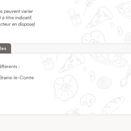
sés peuvent varier
 titre indicatif.
ucteur en dispose)
les
ifférents :
à Braine-le-Comte