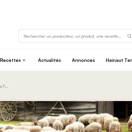
Rechercher
Recettes
Actualités
Annonces
Hainaut Te
La Bêle Histoire De Ferdinand | La Ferme Du Berger