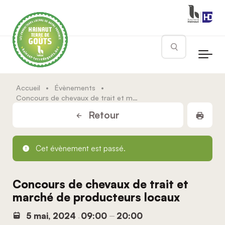
Skip to main content
Rechercher
Accueil
•
Évènements
•
Concours de chevaux de trait et marché de producteurs locaux
Impr
Retour
Cet évènement est passé.
Concours de chevaux de trait et
marché de producteurs locaux
5 mai, 2024
09:00
20:00
,
–