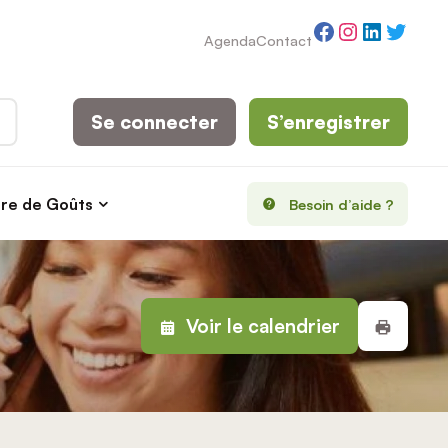
Facebook
Instagram
LinkedI
Twitt
Agenda
Contact
Se connecter
S’enregistrer
rre de Goûts
Besoin d’aide ?
Impri
Voir le calendrier