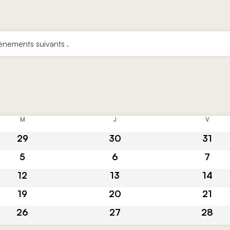
ènements suivants
.
M
MERCREDI
J
JEUDI
V
VENDR
29
30
31
0 évènements
0 évènements
0 évène
5
6
7
0 évènements
0 évènements
0 évèn
12
13
14
0 évènements
0 évènements
0 évène
19
20
21
0 évènements
0 évènements
0 évène
26
27
28
0 évènements
0 évènements
0 évène