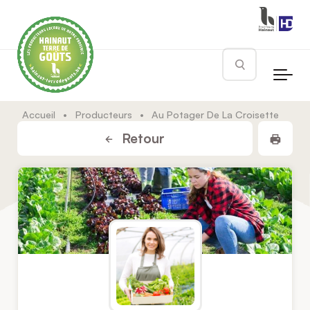
Skip to main content
Rechercher
Accueil
•
Producteurs
•
Au Potager De La Croisette
Impr
Retour