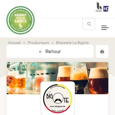
Skip to main content
Rechercher
Accueil
•
Producteurs
•
Brasserie La Bigote
Impr
Retour