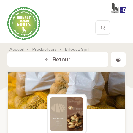
Skip to main content
Rechercher
Accueil
•
Producteurs
•
Billouez Sprl
Impr
Retour