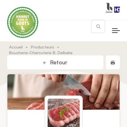
Skip to main content
Rechercher
Accueil
•
Producteurs
•
Boucherie-Charcuterie B. Delbeke
Impr
Retour