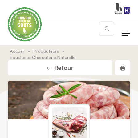
Skip to main content
Rechercher
Accueil
•
Producteurs
•
Boucherie-Charcuterie Naturelle
Impr
Retour