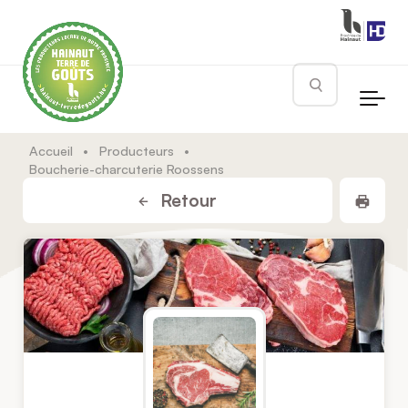
Skip to main content
Rechercher
Accueil
•
Producteurs
•
Boucherie-charcuterie Roossens
Impr
Retour