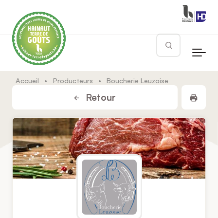
Skip to main content
Rechercher
Accueil
•
Producteurs
•
Boucherie Leuzoise
Impr
Retour