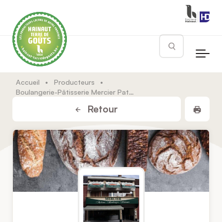
Skip to main content
Rechercher
Accueil
•
Producteurs
•
Boulangerie-Pâtisserie Mercier Patrick & Jocelyne
Impr
Retour