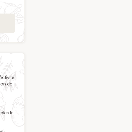
ctivité
tion de
ibles le
ur,