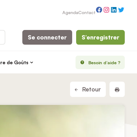
Facebook
Instagram
LinkedI
Twitt
Agenda
Contact
Se connecter
S’enregistrer
rre de Goûts
Besoin d’aide ?
Imprim
Retour