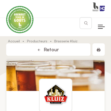
Skip to main content
Rechercher
Accueil
•
Producteurs
•
Brasserie Kluiz
Impr
Retour