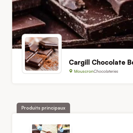
Cargill Chocolate Be
Mouscron
Chocolateries
Produits principaux