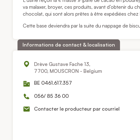
L’usine reçoit la « masse » (pâte de cacao en poudre) 
va malaxer, broyer, ces produits, avant d’obtenir du 
chocolat, qui sont alors prêtes à être expédiées chez le
Cette base deviendra par la suite du nappage de biscu
Informations de contact & localisation
Drève Gustave Fache 13,
7700, MOUSCRON - Belgium
BE 0461.617.357
056/ 85 36 00
Contacter le producteur par courriel