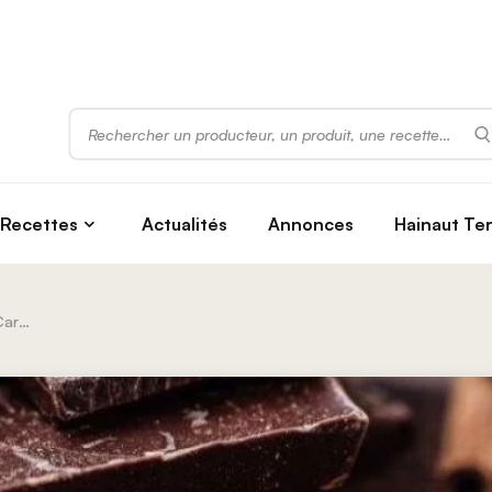
Rechercher
Recettes
Actualités
Annonces
Hainaut Te
Cargill Chocolate Belgium Sa / Cargill N.v.