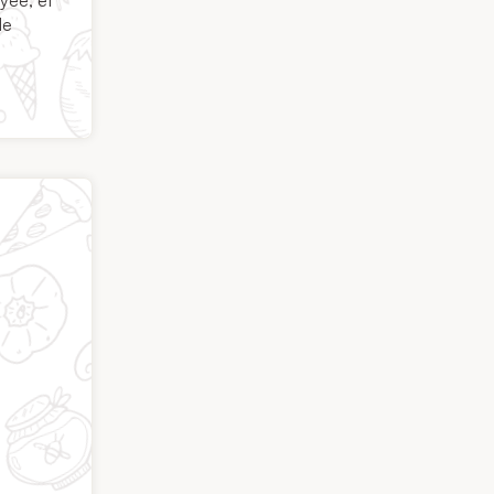
yée, et
de