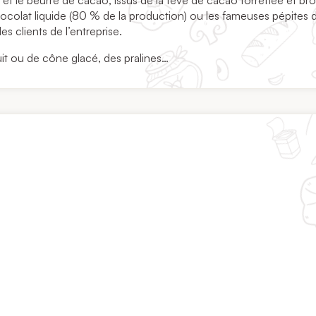
et le beurre de cacao, issus de la fève de cacao torréfiée et bro
chocolat liquide (80 % de la production) ou les fameuses pépites 
s clients de l’entreprise.
it ou de cône glacé, des pralines…