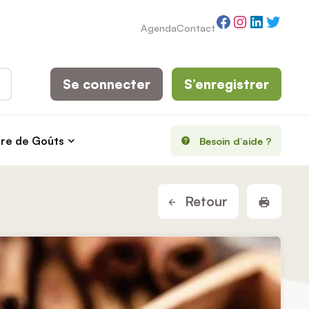
Facebook
Instagram
LinkedI
Twitt
Agenda
Contact
Se connecter
S’enregistrer
rre de Goûts
Besoin d’aide ?
Imprim
Retour