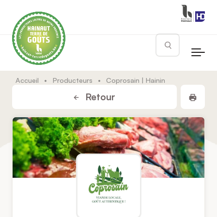
Skip to main content
Rechercher
Accueil
•
Producteurs
•
Coprosain | Hainin
Impr
Retour