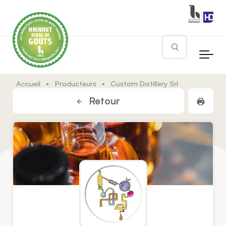
Skip to main content
Rechercher
Accueil
•
Producteurs
•
Custom Distillery Srl
Impr
Retour