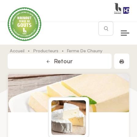
Skip to main content
Rechercher
Accueil
•
Producteurs
•
Ferme De Chauny
Impr
Retour