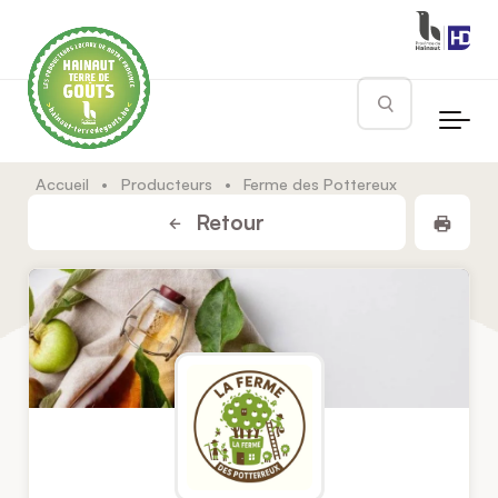
Skip to main content
Rechercher
Accueil
•
Producteurs
•
Ferme des Pottereux
Impr
Retour