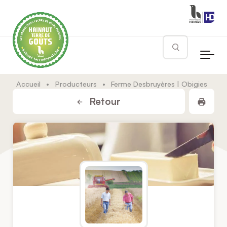
Skip to main content
Rechercher
Accueil
•
Producteurs
•
Ferme Desbruyères | Obigies
Impr
Retour