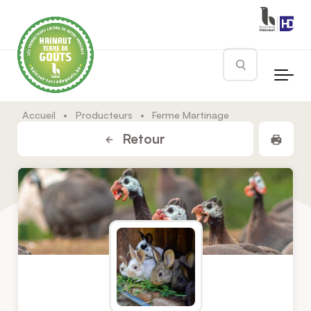
Skip to main content
Rechercher
Accueil
•
Producteurs
•
Ferme Martinage
Impr
Retour