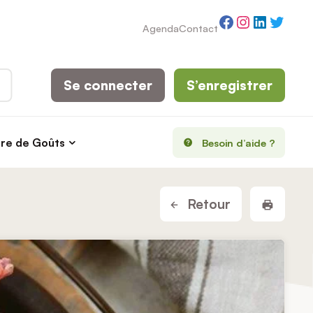
Facebook
Instagram
LinkedI
Twitt
Agenda
Contact
Se connecter
S’enregistrer
rre de Goûts
Besoin d’aide ?
Imprim
Retour