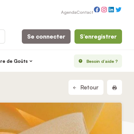
Facebook
Instagram
LinkedI
Twitt
Agenda
Contact
Se connecter
S’enregistrer
rre de Goûts
Besoin d’aide ?
Imprim
Retour