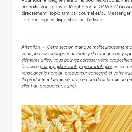
Pour tout renseignement utile, pour les disponibilit
produits, vous pouvez téléphoner au 0496/ 12 66 35
directement l’exploitant par courriel et/ou Messenger
sont renseignés disponibles par l’artisan.
Attention
– Cette section manque malheureusement d’i
vous pouvez renseigner davantage la rubrique ou y ap
éléments utiles, vous pouvez adresser votre propositio
l’adresse
pbagnpg@unvanhg-greerqrtbhgf.or
en n’omet
renseigner le nom du producteur concerné et votre qual
(le producteur lui-même, un membre de la famille du p
client du producteur, autre).