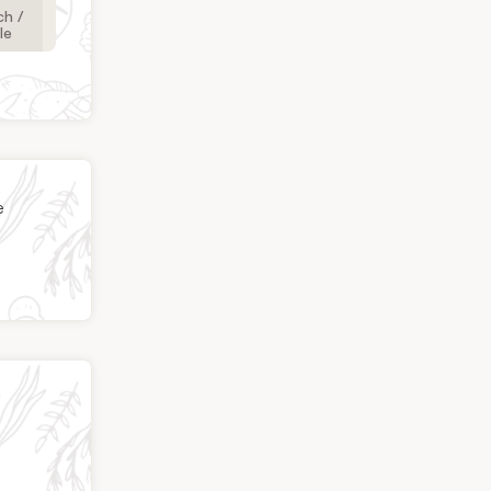
h /
le
e