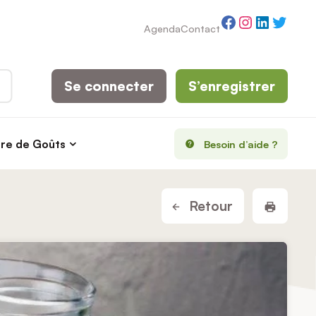
Facebook
Instagram
LinkedI
Twitt
Agenda
Contact
Se connecter
S’enregistrer
rre de Goûts
Besoin d’aide ?
Imprim
Retour