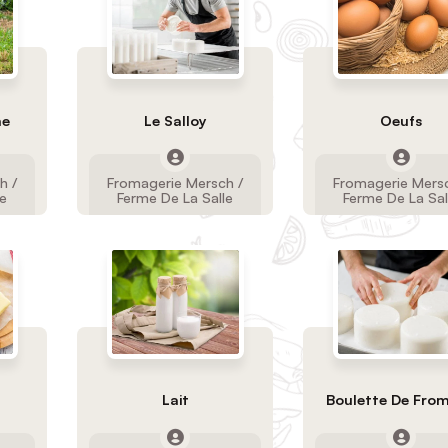
me
Le Salloy
Oeufs
h /
Fromagerie Mersch /
Fromagerie Mersc
le
Ferme De La Salle
Ferme De La Sal
Lait
Boulette De Fro