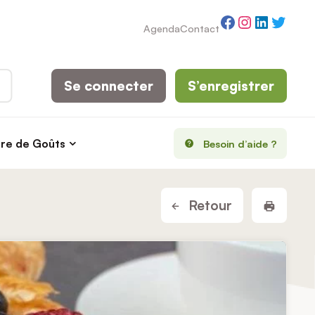
Facebook
Instagram
LinkedI
Twitt
Agenda
Contact
Se connecter
S’enregistrer
rre de Goûts
Besoin d’aide ?
Imprim
Retour