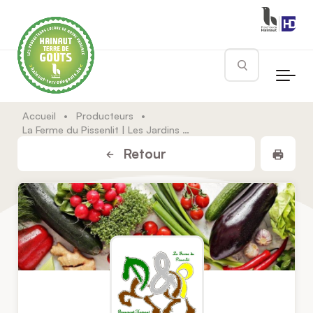
Skip to main content
Rechercher
Accueil
•
Producteurs
•
La Ferme du Pissenlit | Les Jardins Bio de Dim&Pat
Impr
Retour