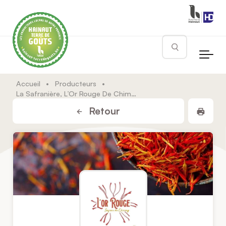
Skip to main content
Rechercher
Accueil
•
Producteurs
•
La Safranière, L’Or Rouge De Chimay
Impr
Retour