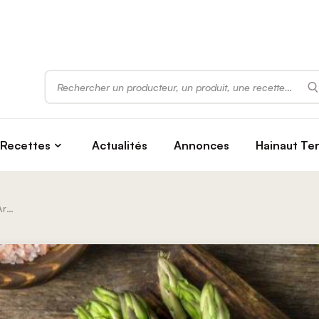
Rechercher
Recettes
Actualités
Annonces
Hainaut Te
Les Asperges Tournaisiennes D’Armand Et Olivier