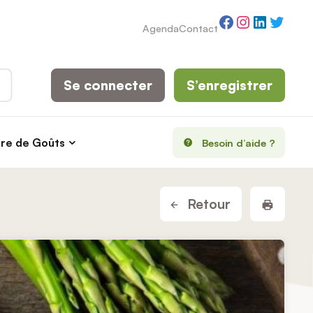
Facebook
Instagram
LinkedI
Twitt
Agenda
Contact
Se connecter
S’enregistrer
rre de Goûts
Besoin d’aide ?
Imprim
Retour