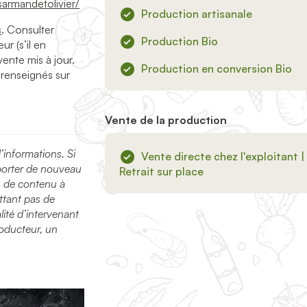
rmandetolivier/
Production artisanale
s
. Consulter
Production Bio
ur (s’il en
vente mis à jour.
Production en conversion Bio
 renseignés sur
Vente de la production
nformations. Si
Vente directe chez l'exploitant |
porter de nouveau
Retrait sur place
n de contenu à
tant pas de
ité d’intervenant
roducteur, un