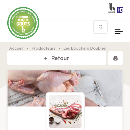
Skip to main content
Rechercher
Accueil
•
Producteurs
•
Les Bouchers Doubles
Impr
Retour