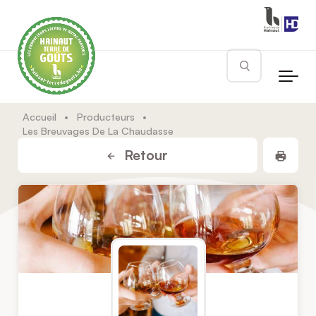
Skip to main content
Rechercher
Accueil
•
Producteurs
•
Les Breuvages De La Chaudasse
Impr
Retour