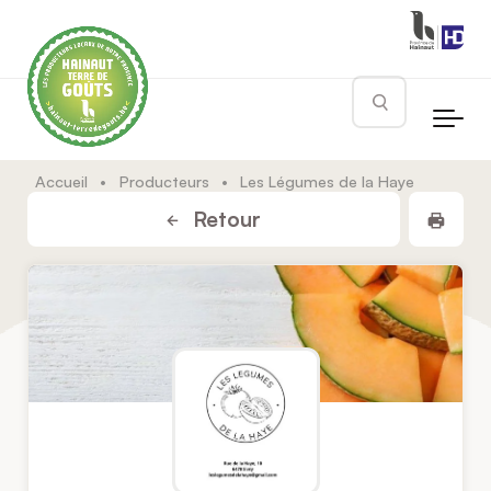
Skip to main content
Rechercher
Accueil
•
Producteurs
•
Les Légumes de la Haye
Impr
Retour